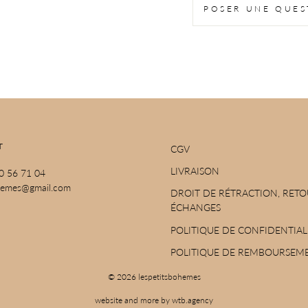
POSER UNE QUES
T
CGV
LIVRAISON
70 56 71 04
ohemes@gmail.com
DROIT DE RÉTRACTION, RETO
ÉCHANGES
POLITIQUE DE CONFIDENTIAL
POLITIQUE DE REMBOURSEM
© 2026 lespetitsbohemes
website and more by wtb.agency