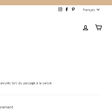
Langue
Instagram
Facebook
Pinterest
français
Se connecte
Panie
alculés lors du passage à la caisse.
ièrement