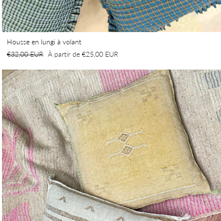
Housse en lungi à volant
Prix
€32,00 EUR
Prix
À partir de
€25,00 EUR
régulier
réduit