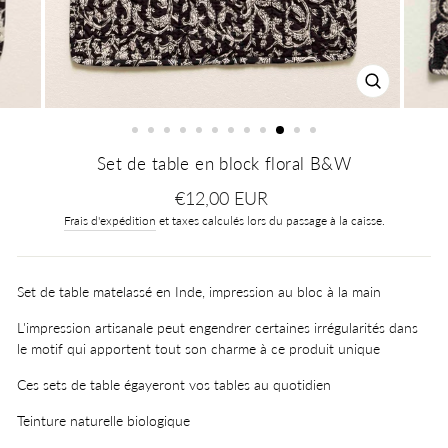
FERMER
(ESC)
Set de table en block floral B&W
Prix
€12,00 EUR
régulier
Frais d'expédition
et taxes calculés lors du passage à la caisse.
Set de table matelassé en Inde, impression au bloc à la main
L'impression artisanale peut engendrer certaines irrégularités dans
le motif qui apportent tout son charme à ce produit unique
Ces sets de table égayeront vos tables au quotidien
Teinture naturelle biologique