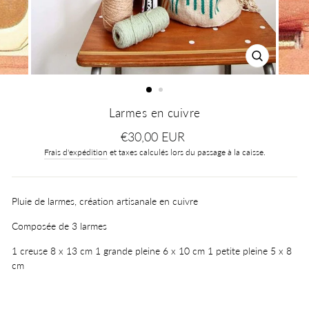
FERMER
(ESC)
Larmes en cuivre
Prix
€30,00 EUR
régulier
Frais d'expédition
et taxes calculés lors du passage à la caisse.
Pluie de larmes, création artisanale en cuivre
Composée de 3 larmes
1 creuse 8 x 13 cm 1 grande pleine 6 x 10 cm 1 petite pleine 5 x 8
cm