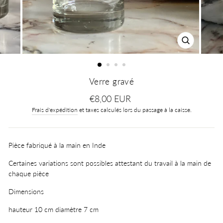
FERMER
(ESC)
Verre gravé
Prix
€8,00 EUR
régulier
Frais d'expédition
et taxes calculés lors du passage à la caisse.
Pièce fabriqué à la main en Inde
Certaines variations sont possibles attestant du travail à la main de
chaque pièce
Dimensions
hauteur 10 cm diamètre 7 cm