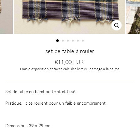
FERMER
(ESC)
set de table à rouler
Prix
€11,00 EUR
régulier
Frais d'expédition
et taxes calculés lors du passage à la caisse.
Set de table en bambou teint et tissé
Pratique, ils se roulent pour un faible encombrement,
Dimensions 39 x 29 cm