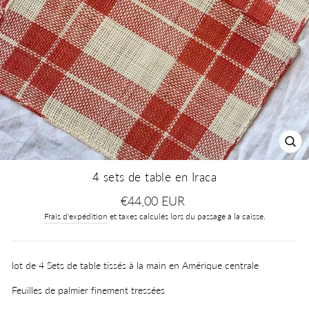
FE
(ES
4 sets de table en Iraca
Prix
€44,00 EUR
régulier
Frais d'expédition
et taxes calculés lors du passage à la caisse.
lot de 4 Sets de table tissés à la main en Amérique centrale
Feuilles de palmier finement tressées