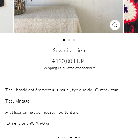
CLOSE
(ESC)
Suzani ancien
Regular
€130,00 EUR
price
Shipping
calculated at checkout.
Tissu brodé entièrement à la main , typique de l'Ouzbékistan
Tissu vintage
A utiliser en nappe, rideaux, ou tenture
Dimensions 90 X 90 cm