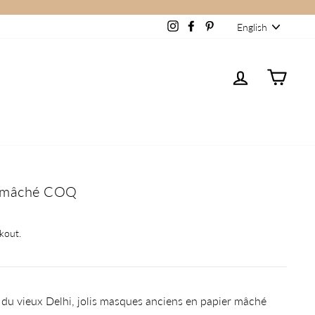
Language
Instagram
Facebook
Pinterest
English
Log in
Cart
r mâché COQ
kout.
 du vieux Delhi, jolis masques anciens en papier mâché