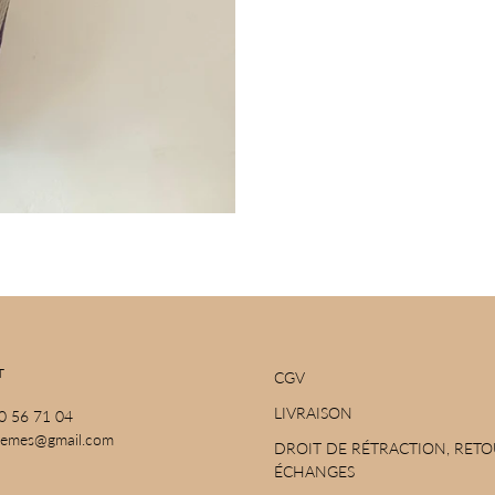
T
CGV
LIVRAISON
70 56 71 04
ohemes@gmail.com
DROIT DE RÉTRACTION, RETO
ÉCHANGES