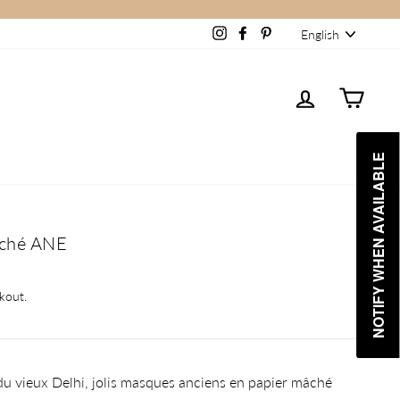
Language
Instagram
Facebook
Pinterest
English
Log in
Cart
NOTIFY WHEN AVAILABLE
NOTIFY WHEN AVAILABLE
âché ANE
kout.
du vieux Delhi, jolis masques anciens en papier mâché