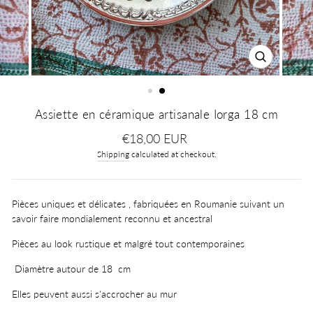
CLOSE
(ESC)
Assiette en céramique artisanale Iorga 18 cm
Regular
€18,00 EUR
price
Shipping
calculated at checkout.
Pièces uniques et délicates , fabriquées en Roumanie suivant un
savoir faire mondialement reconnu et ancestral
Pièces au look rustique et malgré tout contemporaines
Diamètre autour de 18 cm
Elles peuvent aussi s'accrocher au mur