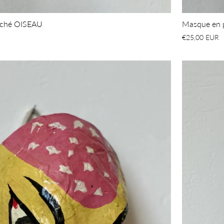
âché OISEAU
Masque en 
€25,00 EUR