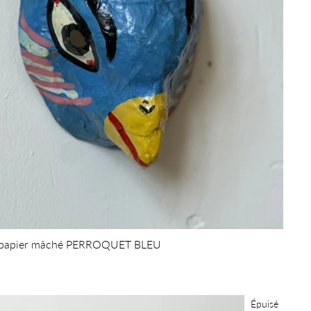
 papier mâché PERROQUET BLEU
Épuisé