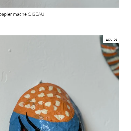
papier mâché OISEAU
Épuisé